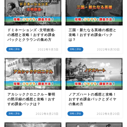
ドミネーションズ -文明創造-
三国・新たなる英雄の感想と
の感想と攻略！おすすめ課金
攻略！おすすめ課金パック
パックとクラウンの集め方
は？
2022年9月3日
2022年8月30日
攻略と課金
攻略と課金
アカシッククロニクル～黎明
ノアズハートの感想と攻略！
の黙示録の感想と攻略！おす
おすすめ課金パックとダイヤ
すめ課金パックは？
の集め方
2022年8月23日
2022年8月20日
攻略と課金
攻略と課金