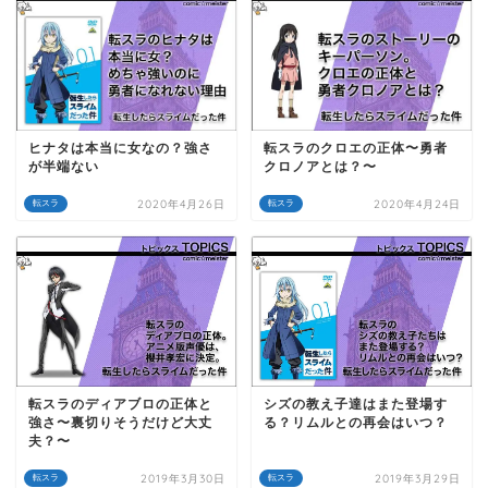
ヒナタは本当に女なの？強さ
転スラのクロエの正体〜勇者
が半端ない
クロノアとは？〜
2020年4月26日
2020年4月24日
転スラ
転スラ
転スラのディアブロの正体と
シズの教え子達はまた登場す
強さ〜裏切りそうだけど大丈
る？リムルとの再会はいつ？
夫？〜
2019年3月30日
2019年3月29日
転スラ
転スラ