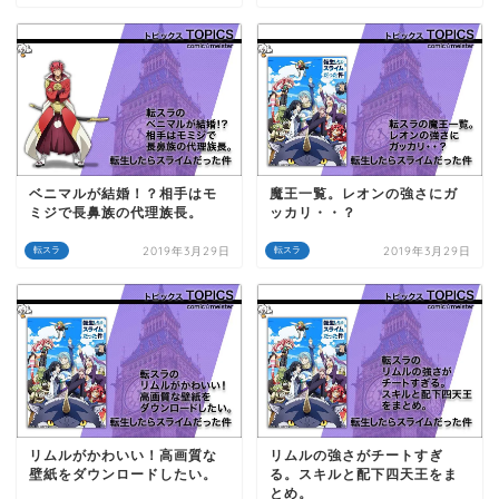
ベニマルが結婚！？相手はモ
魔王一覧。レオンの強さにガ
ミジで長鼻族の代理族長。
ッカリ・・？
2019年3月29日
2019年3月29日
転スラ
転スラ
リムルがかわいい！高画質な
リムルの強さがチートすぎ
壁紙をダウンロードしたい。
る。スキルと配下四天王をま
とめ。