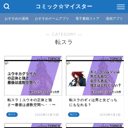
コミック☆マイスター
おすすめの漫画
おすすめゲームアプリ
電子書籍ストア
漫画アプリ
― CATEGORY ―
転スラ
転スラ｜ユウキの正体と強
転スラのギィは男と女どっち
さ〜最後は虚数空間へ・・〜
にもなれる？
2020年12月12日
2020年5月2日
転スラ
転スラ