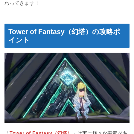
わってきます！
Tower of Fantasy（幻塔）の攻略ポ
イント
「
Tower of Fantasy（幻塔）
」は実に
様々な要素があ