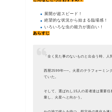
展開が超スピード！
絶望的な状況から始まる臨場感！
いろいろな虫の能力が面白い！
あらすじ
「全く見た事のないものと出会う時、人
西暦2599年──。火星のテラフォーミ
ていた。
そして、選ばれし15人の若者達は重要任
乗し、火星へと向かう。
かの地で彼らを待つ、想定外の進化を遂げ