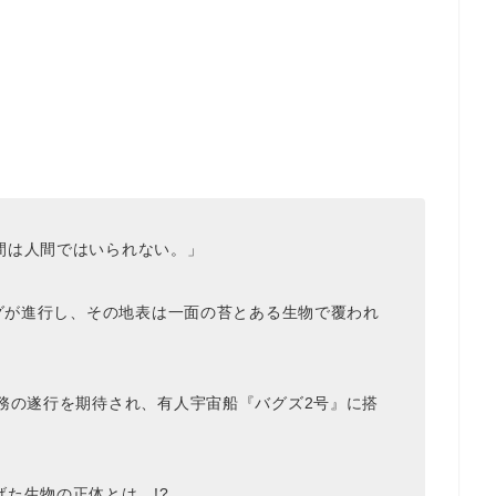
間は人間ではいられない。」
ングが進行し、その地表は一面の苔とある生物で覆われ
務の遂行を期待され、有人宇宙船『バグズ2号』に搭
た生物の正体とは…!?