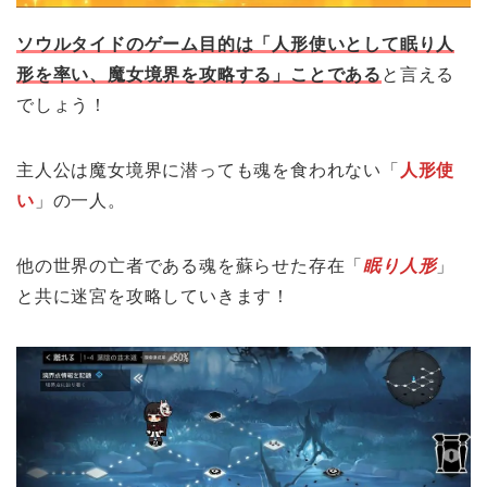
ソウルタイドのゲーム目的は「人形使いとして眠り人
形を率い、魔女境界を攻略する」ことである
と言える
でしょう！
主人公は魔女境界に潜っても魂を食われない「
人形使
い
」の一人。
他の世界の亡者である魂を蘇らせた存在「
眠り人形
」
と共に迷宮を攻略していきます！