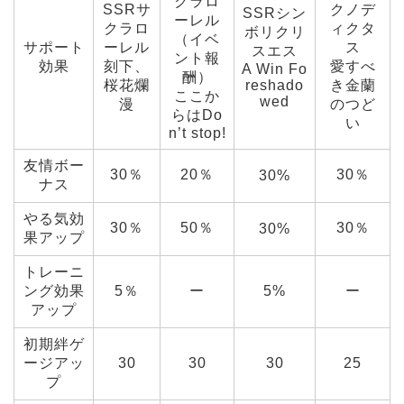
クラロ
SSRサ
クノデ
SSRシン
ーレル
クラロ
ィクタ
ボリクリ
（イベ
サポート
ーレル
ス
スエス
ント報
効果
刻下、
愛すべ
A Win Fo
酬）
桜花爛
reshado
き金蘭
ここか
wed
漫
のつど
らはDo
い
n’t stop!
友情ボー
30％
20％
30％
30%
ナス
やる気効
30％
50％
30％
30%
果アップ
トレーニ
ング効果
5％
ー
5%
ー
アップ
初期絆ゲ
ージアッ
30
30
30
25
プ