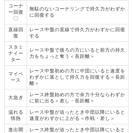
コーナ
無駄のないコーナリングで持久力がわずか
ー回復
に回復する
〇
直線回
レース中盤の直線で持久力がわずかに回復
復
する
スタミ
レース中盤で後ろの方にいると前方の持久
ナイー
力をちょっと奪う＜長距離＞
ター
レース中盤初めの方に中団にいると速度を
マイペ
わずかに落として持久力を回復する＜長距
ース
離＞
レース終盤始めの方で余力十分ならわずか
大急ぎ
に前に出る＜差し・長距離＞
溢れる
レース中盤が迫ったとき中団以降にいると
情熱
速度がわずかに上がる＜作戦・差し＞
進出開
レース終盤が迫ったとき中団以降にいると