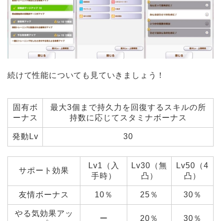
続けて性能についても見ていきましょう！
固有ボ
最大3個まで持久力を回復するスキルの所
ーナス
持数に応じてスタミナボーナス
発動Lv
30
Lv1（入
Lv30（無
Lv50（4
サポート効果
手時）
凸）
凸）
友情ボーナス
10％
25％
30％
やる気効果アッ
ー
20％
30％