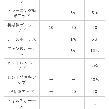
プ
トレーニング効
ー
5％
5％
果アップ
初期絆ゲージア
10
25
30
ップ
レースボーナス
ー
1％
5％
ファン数ボーナ
ー
5％
10％
ス
ヒントレベルア
ー
ー
Lv3
ップ
ヒント発生率ア
ー
ー
40％
ップ
得意率アップ
ー
35
50
スキルPtボーナ
ー
ー
1
ス