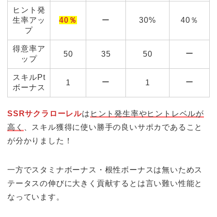
ヒント発
生率アッ
40％
ー
30%
40％
プ
得意率ア
ー
50
35
50
ップ
スキルPt
ー
ー
1
1
ボーナス
SSRサクラローレル
は
ヒント発生率やヒントレベルが
高く
、スキル獲得に使い勝手の良いサポカであること
が分かりました！
一方でスタミナボーナス・根性ボーナスは無いためス
テータスの伸びに大きく貢献するとは言い難い性能と
なっています。