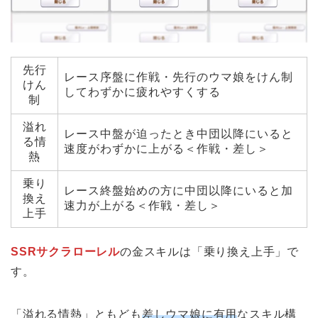
先行
レース序盤に作戦・先行のウマ娘をけん制
けん
してわずかに疲れやすくする
制
溢れ
レース中盤が迫ったとき中団以降にいると
る情
速度がわずかに上がる＜作戦・差し＞
熱
乗り
レース終盤始めの方に中団以降にいると加
換え
速力が上がる＜作戦・差し＞
上手
SSRサクラローレル
の金スキルは「乗り換え上手」で
す。
「溢れる情熱」ともども
差しウマ娘に有用
なスキル構