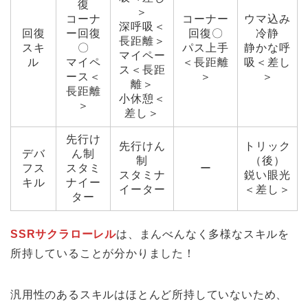
復
＞
コーナ
コーナー
ウマ込み
深呼吸＜
回復
ー回復
回復〇
冷静
長距離＞
スキ
〇
パス上手
静かな呼
マイペー
ル
マイペ
＜長距離
吸＜差し
ス＜長距
ース＜
＞
＞
離＞
長距離
小休憩＜
＞
差し＞
先行け
先行けん
トリック
デバ
ん制
制
（後）
フス
スタミ
ー
スタミナ
鋭い眼光
キル
ナイー
イーター
＜差し＞
ター
SSRサクラローレル
は、まんべんなく多様なスキルを
所持していることが分かりました！
汎用性のあるスキルはほとんど所持していないため、