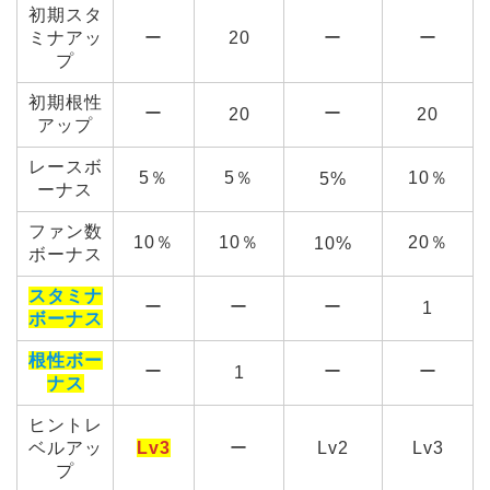
初期スタ
ミナアッ
ー
20
ー
ー
プ
初期根性
ー
ー
20
20
アップ
レースボ
5％
5％
10％
5%
ーナス
ファン数
10％
10％
20％
10%
ボーナス
スタミナ
ー
ー
ー
1
ボーナス
根性ボー
ー
ー
ー
1
ナス
ヒントレ
ベルアッ
Lv3
ー
Lv2
Lv3
プ