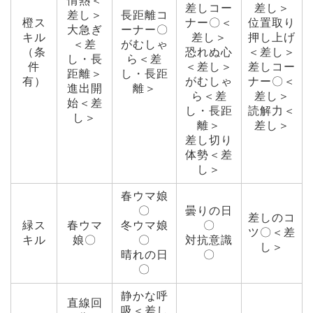
情熱＜
差しコー
差し＞
差し＞
長距離コ
橙ス
ナー〇＜
位置取り
大急ぎ
ーナー〇
キル
差し＞
押し上げ
＜差
がむしゃ
（条
恐れぬ心
＜差し＞
し・長
ら＜差
件
＜差し＞
差しコー
距離＞
し・長距
有）
がむしゃ
ナー〇＜
進出開
離＞
ら＜差
差し＞
始＜差
し・長距
読解力＜
し＞
離＞
差し＞
差し切り
体勢＜差
し＞
春ウマ娘
〇
曇りの日
差しのコ
緑ス
春ウマ
冬ウマ娘
〇
ツ〇＜差
キル
娘〇
〇
対抗意識
し＞
晴れの日
〇
〇
静かな呼
直線回
吸＜差し