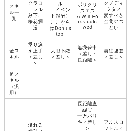
クラロ
クノディ
ル
ボリクリ
スキ
ーレル
クタス
（イベン
スエス
ル一
刻下、
愛すべき
ト報酬）
A Win Fo
覧
桜花爛
金蘭のつ
reshado
ここから
wed
漫
どい
はDon’t s
top!
乗り換
無我夢中
金ス
え上手
大胆不敵
勇往邁進
＜差し・
キル
＜差し
＜差し＞
＜差し＞
長距離＞
＞
橙ス
キル
ー
ー
ー
（汎
用）
長距離直
線〇
十万バリ
キ＜差し
フルスロ
溢れる
＞
ットル＜