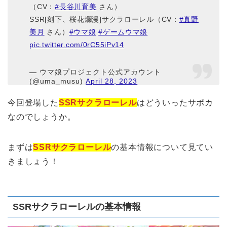
（CV：
#長谷川育美
さん）
SSR[刻下、桜花爛漫]サクラローレル（CV：
#真野
美月
さん）
#ウマ娘
#ゲームウマ娘
pic.twitter.com/0rC55iPv14
— ウマ娘プロジェクト公式アカウント
(@uma_musu)
April 28, 2023
今回登場した
SSRサクラローレル
はどういったサポカ
なのでしょうか。
まずは
SSRサクラローレル
の基本情報について見てい
きましょう！
SSRサクラローレルの基本情報