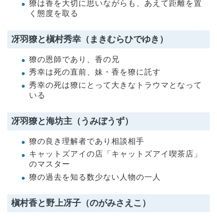
獠は香を大切に思いながらも、あえて距離を置
く態度を取る
冴羽獠と槇村秀幸（まきむらひでゆき）
獠の恩師であり、香の兄
秀幸は死の直前、妹・香を獠に託す
秀幸の死は獠にとって大きなトラウマとなって
いる
冴羽獠と海坊主（うみぼうず）
獠の良き理解者であり相談相手
キャットズアイの店「キャットズアイ喫茶店」
のマスター
獠の過去を知る数少ない人物の一人
槇村香と野上冴子（のがみさえこ）