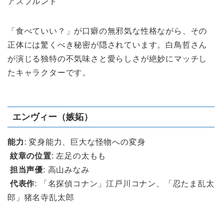
アスプルンド
「食べていい？」が口癖の無邪気な性格ながら、その
正体には驚くべき秘密が隠されています。白鳥哲さん
が演じる独特の不気味さと愛らしさが絶妙にマッチし
たキャラクターです。
エンヴィー（嫉妬）
能力
: 変身能力、巨大な怪物への変身
紋章の位置
: 左足の太もも
担当声優
: 高山みなみ
代表作
: 「名探偵コナン」江戸川コナン、「忍たま乱太
郎」猪名寺乱太郎