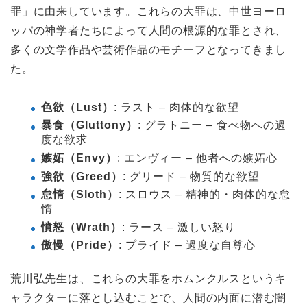
罪」に由来しています。これらの大罪は、中世ヨーロ
ッパの神学者たちによって人間の根源的な罪とされ、
多くの文学作品や芸術作品のモチーフとなってきまし
た。
色欲（Lust）
: ラスト – 肉体的な欲望
暴食（Gluttony）
: グラトニー – 食べ物への過
度な欲求
嫉妬（Envy）
: エンヴィー – 他者への嫉妬心
強欲（Greed）
: グリード – 物質的な欲望
怠惰（Sloth）
: スロウス – 精神的・肉体的な怠
惰
憤怒（Wrath）
: ラース – 激しい怒り
傲慢（Pride）
: プライド – 過度な自尊心
荒川弘先生は、これらの大罪をホムンクルスというキ
ャラクターに落とし込むことで、人間の内面に潜む闇