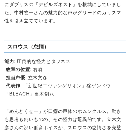
にダブリスの「デビルズネスト」を根城にしていまし
た。中村悠一さんの魅力的な声がグリードのカリスマ
性を引き立てています。
スロウス（怠惰）
能力
: 圧倒的な怪力とタフネス
紋章の位置
: 右肩
担当声優
: 立木文彦
代表作
: 「新世紀エヴァンゲリオン」碇ゲンドウ、
「BLEACH」更木剣八
「めんどくせー」が口癖の巨体のホムンクルス。動き
も思考も鈍いものの、その怪力は驚異的です。立木文
彦さんの渋い低音ボイスが、スロウスの怠惰さを完璧