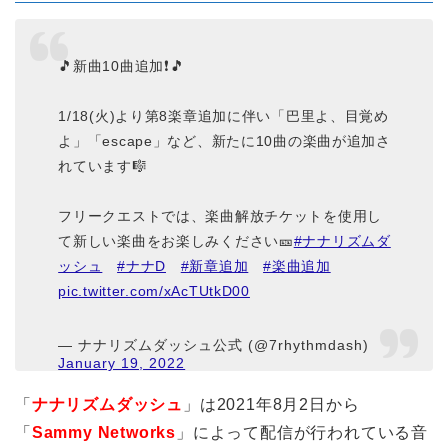
🎵新曲10曲追加❗🎵
1/18(火)より第8楽章追加に伴い「巴里よ、目覚め
よ」「escape」など、新たに10曲の楽曲が追加さ
れています🎼
フリークエストでは、楽曲解放チケットを使用し
て新しい楽曲をお楽しみください🎫
#ナナリズムダ
ッシュ
#ナナD
#新章追加
#楽曲追加
pic.twitter.com/xAcTUtkD00
— ナナリズムダッシュ公式 (@7rhythmdash)
January 19, 2022
「
ナナリズムダッシュ
」は2021年8月2日から
「
Sammy Networks
」によって配信が行われている音