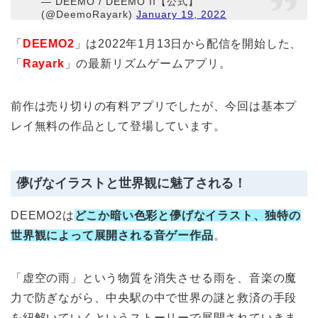
— DEEMO / DEEMO II【公式】
(@DeemoRayark)
January 19, 2022
「
DEEMO2
」は2022年1月13日から配信を開始した、
「
Rayark
」の最新リズムゲームアプリ。
前作は売り切りの有料アプリでしたが、今回は基本プ
レイ無料の作品として登場しています。
儚げなイラストと世界観に魅了される！
DEEMO2は
どこか暗い色彩と儚げなイラスト、独特の
世界観によって展開される音ゲー作品
。
「虚空の雨」という物質を消失させる雨を、音楽の魔
力で防ぎながら、中央駅の中で世界の謎と救済の手段
を紐解いていくというストーリーで展開されていきま