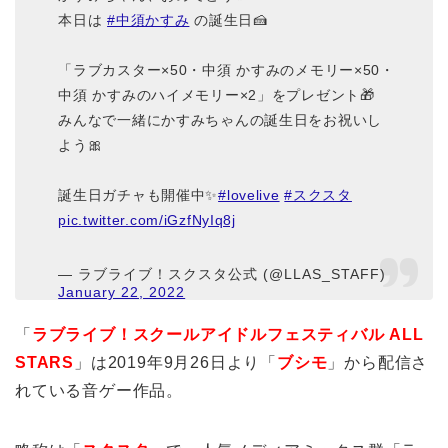
本日は
#中須かすみ
の誕生日🍰
「ラブカスター×50・中須 かすみのメモリー×50・
中須 かすみのハイメモリー×2」をプレゼント🎁
みんなで一緒にかすみちゃんの誕生日をお祝いし
よう🎀
誕生日ガチャも開催中✨
#lovelive
#スクスタ
pic.twitter.com/iGzfNyIq8j
— ラブライブ！スクスタ公式 (@LLAS_STAFF)
January 22, 2022
「
ラブライブ！スクールアイドルフェスティバル ALL
STARS
」は2019年9月26日より「
ブシモ
」から配信さ
れている音ゲー作品。