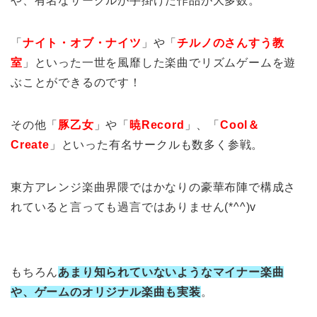
や、有名なサークルが手掛けた作品が大多数。
「
ナイト・オブ・ナイツ
」や「
チルノのさんすう教
室
」といった一世を風靡した楽曲でリズムゲームを遊
ぶことができるのです！
その他「
豚乙女
」や「
暁Record
」、「
Cool＆
Create
」といった有名サークルも数多く参戦。
東方アレンジ楽曲界隈ではかなりの豪華布陣で構成さ
れていると言っても過言ではありません(*^^)v
もちろん
あまり知られていないようなマイナー楽曲
や、ゲームのオリジナル楽曲も実装
。