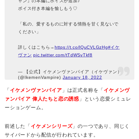
ャン』の本編にボイスが追加♪
ボイス付き本編を愉しもう♡
「私の、愛するものに対する情熱を甘く見ないで
ください」
詳しくはこちら→
https://t.co/lQuCVLGzHg
#イケ
ヴァン
pic.twitter.com/tTdWSvTkf8
— 【公式】イケメンヴァンパイア（イケヴァン）
(@IkemenVampire)
January 18, 2022
「
イケメンヴァンパイア
」は正式名称を「
イケメンヴ
ァンパイア 偉人たちと恋の誘惑
」という恋愛シミュレ
ーションゲーム。
前述した「
イケメンシリーズ
」の一つであり、同じく
サイバードから配信が行われています。