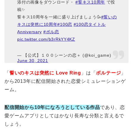
添付の画像をダウンロード・
#誓キス10周年
で投
稿✨
誓キス10周年を一緒に盛り上げましょう🥳
#誓いの
キスは突然に10周年
#100恋
#100恋タイトル
Anniversary
#ボル恋
pic.twitter.com/b3rRkYY4KZ
— 【公式】１００シーンの恋＋ (@koi_game)
June 30, 2021
「
誓いのキスは突然に Love Ring
」は「
ボルテージ
」
から2013年に配信開始された恋愛シミュレーションゲ
ーム。
配信開始から10年になろうとしている作品
であり、恋
愛ゲームアプリとしてはかなり長寿な分類と言えるで
しょう。