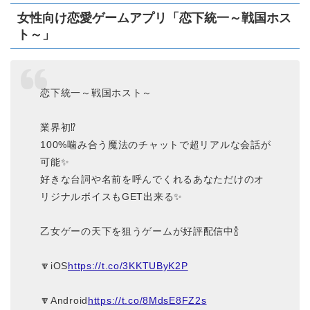
女性向け恋愛ゲームアプリ「恋下統一～戦国ホス
ト～」
恋下統一～戦国ホスト～
業界初⁉️
100%噛み合う魔法のチャットで超リアルな会話が
可能✨
好きな台詞や名前を呼んでくれるあなただけのオ
リジナルボイスもGET出来る✨
乙女ゲーの天下を狙うゲームが好評配信中🍾
🔽iOS
https://t.co/3KKTUByK2P
🔽Android
https://t.co/8MdsE8FZ2s