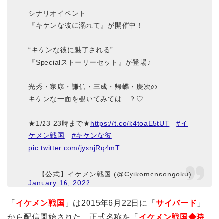
シナリオイベント
『キケンな彼に溺れて』が開催中！
“キケンな彼に魅了される”
『Specialストーリーセット』が登場♪
光秀・家康・謙信・三成・帰蝶・慶次の
キケンな一面を覗いてみては…？♡
★1/23 23時まで★
https://t.co/k4toaE5tUT
#イ
ケメン戦国
#キケンな彼
pic.twitter.com/jysnjRq4mT
— 【公式】イケメン戦国 (@Cyikemensengoku)
January 16, 2022
「
イケメン戦国
」は2015年6月22日に「
サイバード
」
から配信開始された、正式名称を「
イケメン戦国◆時