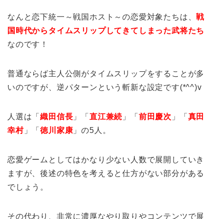
なんと恋下統一～戦国ホスト～の恋愛対象たちは、
戦
国時代からタイムスリップしてきてしまった武将たち
なのです！
普通ならば主人公側がタイムスリップをすることが多
いのですが、逆パターンという斬新な設定です(*^^)v
人選は「
織田信長
」「
直江兼続
」「
前田慶次
」「
真田
幸村
」「
徳川家康
」の5人。
恋愛ゲームとしてはかなり少ない人数で展開していき
ますが、後述の特色を考えると仕方がない部分がある
でしょう。
その代わり、非常に濃厚なやり取りやコンテンツで展