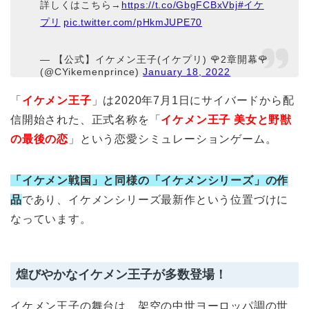
詳しくはこちら→
https://t.co/GbgFCBxVbj
#イケ
プリ
pic.twitter.com/pHkmJUPE70
— 【公式】イケメン王子(イケプリ) 🌹2章開幕🌹
(@CYikemenprince)
January 18, 2022
「
イケメン王子
」は2020年7月1日にサイバードから配
信開始された、正式名称を「
イケメン王子 美女と野獣
の最後の恋
」という恋愛シミュレーションゲーム。
「イケメン戦国」と同様の「イケメンシリーズ」の作
品
であり、イケメンシリーズ最新作という位置づけに
なっています。
煌びやかなイケメン王子が多数登場！
イケメン王子の舞台は、架空の中世ヨーロッパ調の世