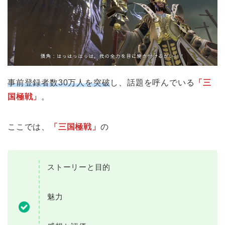
事前登録者数30万人を突破
し、話題を呼んでいる
「三
国極戦」
。
ここでは、
「三国極戦」
の
ストーリーと目的
魅力