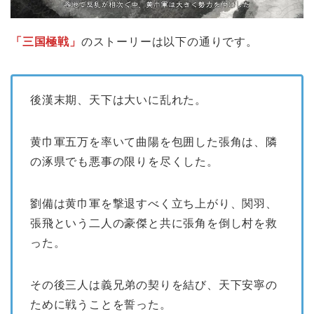
「三国極戦」
のストーリーは以下の通りです。
後漢末期、天下は大いに乱れた。
黄巾軍五万を率いて曲陽を包囲した張角は、隣
の涿県でも悪事の限りを尽くした。
劉備は黄巾軍を撃退すべく立ち上がり、関羽、
張飛という二人の豪傑と共に張角を倒し村を救
った。
その後三人は義兄弟の契りを結び、天下安寧の
ために戦うことを誓った。