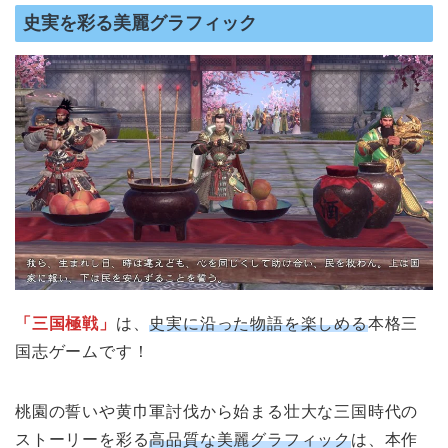
史実を彩る美麗グラフィック
「三国極戦」
は、
史実に沿った物語を楽しめる
本格三
国志ゲームです！
桃園の誓いや黄巾軍討伐から始まる壮大な三国時代の
ストーリーを彩る
高品質な美麗グラフィック
は、本作