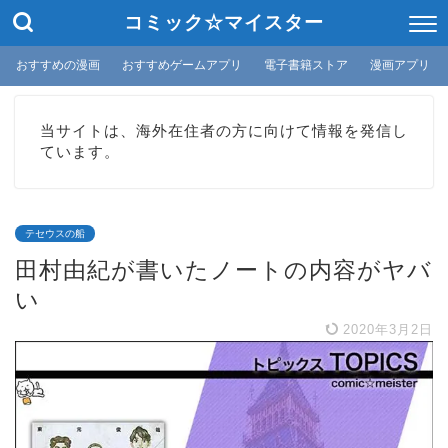
コミック☆マイスター
おすすめの漫画
おすすめゲームアプリ
電子書籍ストア
漫画アプリ
当サイトは、海外在住者の方に向けて情報を発信し
ています。
テセウスの船
田村由紀が書いたノートの内容がヤバ
い
2020年3月2日