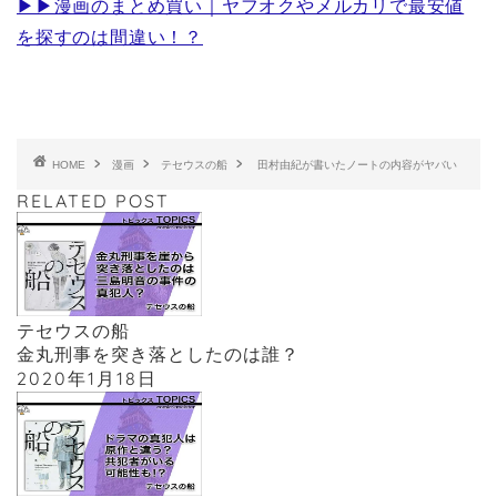
▶︎▶︎漫画のまとめ買い｜ヤフオクやメルカリで最安値
を探すのは間違い！？
HOME
漫画
テセウスの船
田村由紀が書いたノートの内容がヤバい
RELATED POST
テセウスの船
金丸刑事を突き落としたのは誰？
2020年1月18日