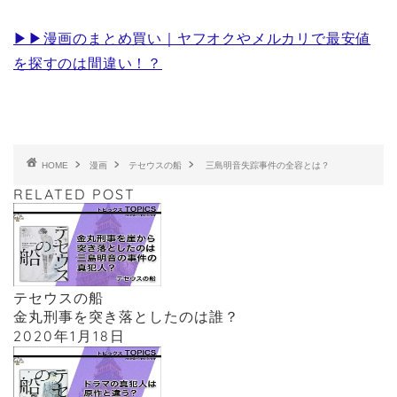
▶︎▶︎漫画のまとめ買い｜ヤフオクやメルカリで最安値
を探すのは間違い！？
HOME
漫画
テセウスの船
三島明音失踪事件の全容とは？
RELATED POST
テセウスの船
金丸刑事を突き落としたのは誰？
2020年1月18日