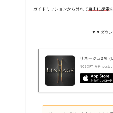
ガイドミッションから外れて
自由に探索
▼▼ダウ
リネージュ2M（Li
NCSOFT
無料
posted