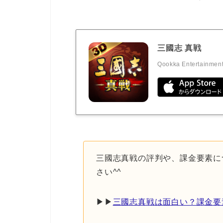
三國志 真戦
Qookka Entertainment
三國志真戦の評判や、課金要素に
さい^^
▶︎▶︎
三國志真戦は面白い？課金要