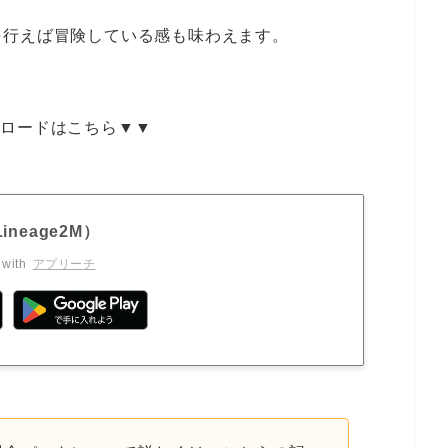
を行えば冒険している感も味わえます。
ンロードはこちら▼▼
neage2M）
 with
アプリーチ