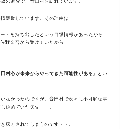
事故の調査で、音臼村を訪れています。
事情聴取しています。その理由は、
コートを持ち出したという目撃情報があったから
を佐野文吾から受けていたから
「
田村心が未来からやってきた可能性がある
」とい
ていなかったのですが、音臼村で次々に不可解な事
信じ始めていた矢先・・。
突き落とされてしまうのです・・。