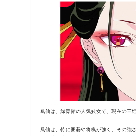
鳳仙は、緑青館の人気妓女で、現在の三
鳳仙は、特に囲碁や将棋が強く、その強