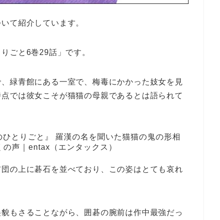
ついて紹介しています。
りごと6巻29話」です。
で、緑青館にある一室で、梅毒にかかった妓女を見
時点では彼女こそが猫猫の母親であるとは語られて
布団の上に碁石を並べており、この姿はとても哀れ
美貌もさることながら、囲碁の腕前は作中最強だっ