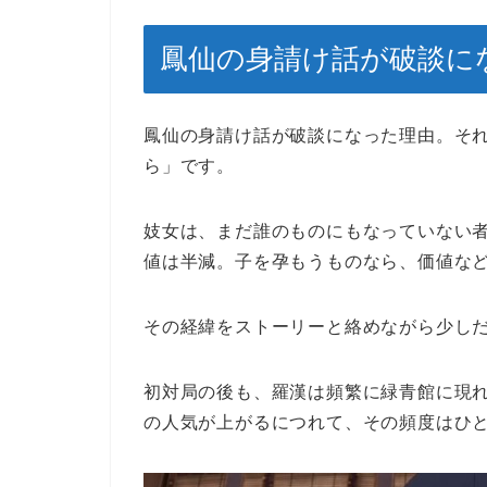
鳳仙の身請け話が破談に
鳳仙の身請け話が破談になった理由。そ
ら」です。
妓女は、まだ誰のものにもなっていない
値は半減。子を孕もうものなら、価値な
その経緯をストーリーと絡めながら少し
初対局の後も、羅漢は頻繁に緑青館に現
の人気が上がるにつれて、その頻度はひ