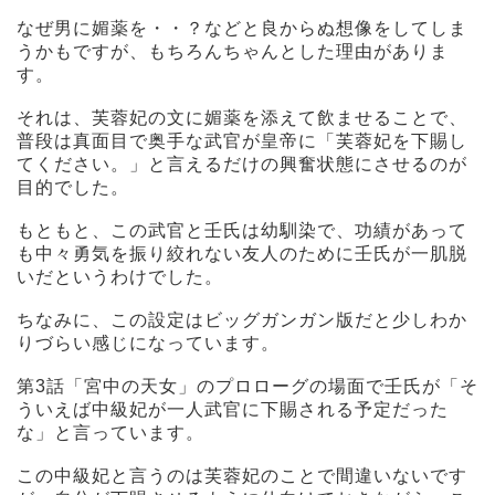
なぜ男に媚薬を・・？などと良からぬ想像をしてしま
うかもですが、もちろんちゃんとした理由がありま
す。
それは、芙蓉妃の文に媚薬を添えて飲ませることで、
普段は真面目で奥手な武官が皇帝に「芙蓉妃を下賜し
てください。」と言えるだけの興奮状態にさせるのが
目的でした。
もともと、この武官と壬氏は幼馴染で、功績があって
も中々勇気を振り絞れない友人のために壬氏が一肌脱
いだというわけでした。
ちなみに、この設定はビッグガンガン版だと少しわか
りづらい感じになっています。
第3話「宮中の天女」のプロローグの場面で壬氏が「そ
ういえば中級妃が一人武官に下賜される予定だった
な」と言っています。
この中級妃と言うのは芙蓉妃のことで間違いないです