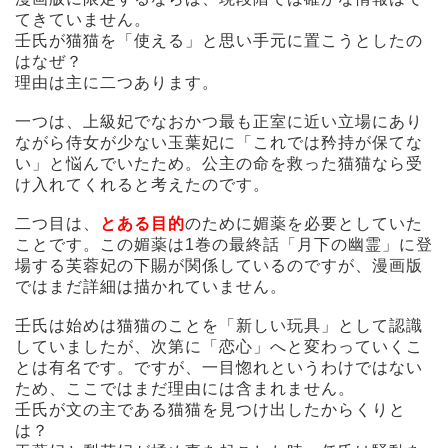
てきていません。
壬氏が猫猫を「使える」と思い手元に置こうとしたの
はなぜ？
理由は主に二つあります。
一つは、上級妃でなおかつ最も正室に近い立場にあり
ながら侍女が少ない玉葉妃に「これでは矜持が保てな
い」と悩んでいたため。公主の命を救った猫猫なら受
け入れてくれると考えたのです。
二つ目は、
とある目的
のために媚薬を必要としていた
ことです。この媚薬は1巻の最終話「月下の幽霊」に登
場する芙蓉妃の下賜が関係しているのですが、漫画版
ではまだ詳細は描かれていません。
壬氏は始めは猫猫のことを「新しい玩具」として認識
していましたが、次第に「恋心」へと変わっていくこ
とは有名です。ですが、一目惚れというわけではない
ため、ここではまだ理由には含まれません。
壬氏が文の主である猫猫を見つけ出したからくりと
は？