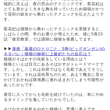
端的に言えば、夜の営みのテクニックです。梨花妃は
とても形がよく大きな胸を持っていたため猫猫がかつ
て花街の妓女から教わったテクニックを伝えたようで
す。
梨花妃は猫猫から教わったテクニックを実践すると、
しばらくの間、帝のお通りが増えたため、後に5巻23
話「後宮教室」では講師に猫猫を推薦してます。
▶︎▶︎
漫画「薬屋のひとりごと」5巻(ビッグガンガン)の
ネタバレ｜猫猫の秘術に上級妃たちの反応は？
猫猫がそばかすの化粧をしている理由とは？
猫猫といえば目元にあるそばかすがトレードマークで
す。しかし、これは自前ではなく化粧であえてそうし
ています。それは花街育ちのため、あえて醜女に見せ
かけておかねば路地裏に連れ込まれてしまう可能性が
あったからです。
後宮に入ってからも化粧を続けていたのは、単にやめ
るタイミングを逸していたからでした。
そばかすの化粧をやめた猫猫は、普通に美人です。