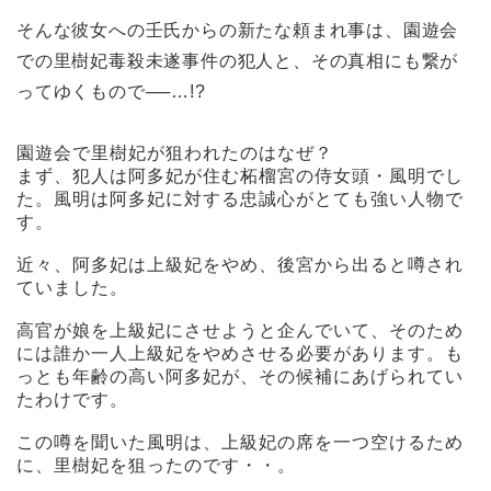
そんな彼女への壬氏からの新たな頼まれ事は、園遊会
での里樹妃毒殺未遂事件の犯人と、その真相にも繋が
ってゆくもので──…!?
園遊会で里樹妃が狙われたのはなぜ？
まず、犯人は阿多妃が住む柘榴宮の侍女頭・風明でし
た。風明は阿多妃に対する忠誠心がとても強い人物で
す。
近々、阿多妃は上級妃をやめ、後宮から出ると噂され
ていました。
高官が娘を上級妃にさせようと企んでいて、そのため
には誰か一人上級妃をやめさせる必要があります。も
っとも年齢の高い阿多妃が、その候補にあげられてい
たわけです。
この噂を聞いた風明は、上級妃の席を一つ空けるため
に、里樹妃を狙ったのです・・。