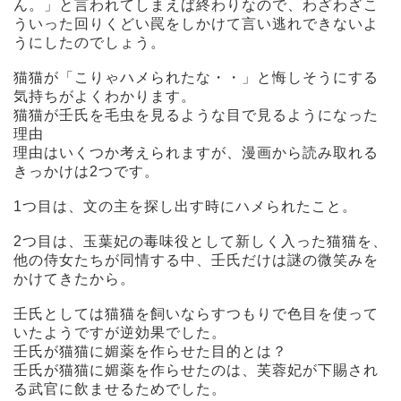
ん。」と言われてしまえば終わりなので、わざわざこ
ういった回りくどい罠をしかけて言い逃れできないよ
うにしたのでしょう。
猫猫が「こりゃハメられたな・・」と悔しそうにする
気持ちがよくわかります。
猫猫が壬氏を毛虫を見るような目で見るようになった
理由
理由はいくつか考えられますが、漫画から読み取れる
きっかけは2つです。
1つ目は、文の主を探し出す時にハメられたこと。
2つ目は、玉葉妃の毒味役として新しく入った猫猫を、
他の侍女たちが同情する中、壬氏だけは謎の微笑みを
かけてきたから。
壬氏としては猫猫を飼いならすつもりで色目を使って
いたようですが逆効果でした。
壬氏が猫猫に媚薬を作らせた目的とは？
壬氏が猫猫に媚薬を作らせたのは、芙蓉妃が下賜され
る武官に飲ませるためでした。