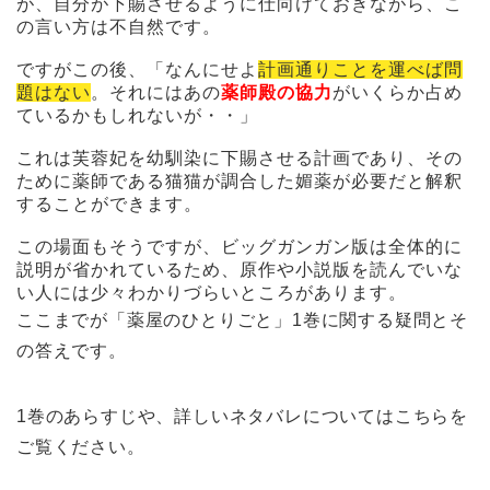
が、自分が下賜させるように仕向けておきながら、こ
の言い方は不自然です。
ですがこの後、「なんにせよ
計画通りことを運べば問
題はない
。それにはあの
薬師殿の協力
がいくらか占め
ているかもしれないが・・」
これは芙蓉妃を幼馴染に下賜させる計画であり、その
ために薬師である猫猫が調合した媚薬が必要だと解釈
することができます。
この場面もそうですが、ビッグガンガン版は全体的に
説明が省かれているため、原作や小説版を読んでいな
い人には少々わかりづらいところがあります。
ここまでが「薬屋のひとりごと」1巻に関する疑問とそ
の答えです。
1巻のあらすじや、詳しいネタバレについてはこちらを
ご覧ください。