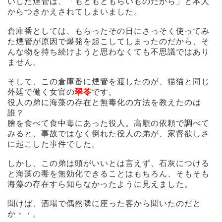
いした煙管は、「もともともらいものだから」と本人
からつきかえされてしまいました。
倉庫番としては、もらったその日にさっそく使ってみ
た煙管が原因で爆発を起こしてしまったのだから、そ
んな物を持ち続けようと思わなくても不思議ではあり
ません。
そして、この倉庫番に煙管を渡したのが、猫猫と同じ
外廷で働く女官の
翠苓
です。
役人の弟に海藻の存在と無毒化の方法を教えたのは
誰？
膾を食べて食中毒にあった役人。高順の依頼で調べて
みると、事故ではなく倒れた役人の弟が、家督欲しさ
に起こした事件でした。
しかし、この弟は頭がいいとは言えず、石灰につける
と海藻の毒を無効化できることはもちろん、そもそも
海藻の存在すら知らなかったように見えました。
聞けば、酒場で偶然隣に座った客から聞いたのだと
か・・。