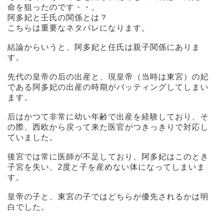
命を狙ったのです・・。
阿多妃と壬氏の関係とは？
こちらは重要なネタバレになります。
結論からいうと、阿多妃と任氏は親子関係にありま
す。
先代の皇帝の后の出産と、現皇帝（当時は東宮）の妃
である阿多妃の出産の時期がバッティングしてしまい
ます。
后はかつて非常に幼い年齢で出産を経験しており、そ
の際、西欧から戻って来た医官がつきっきりで対応し
ていました。
後宮では常に医師が不足しており、阿多妃はこのとき
子宮を失い、2度と子を産めない体になってしまいま
す。
皇帝の子と、東宮の子ではどちらが優先されるかは明
白でした。