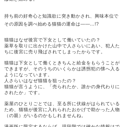
持ち前の好奇心と知識欲に突き動かされ、興味本位で
その原因を調べ始める猫猫の運命は――…!?
猫猫はなぜ後宮で下女として働いていたの？
薬草を取りに出かけた山中で人さらいにあい、犯人た
ちに後宮に売り飛ばされてしまったからです。
猫猫は下女として働くときちんと給金をもらうことが
できますが、そのうちのいくらかは誘拐犯の懐へ入る
ようになっています。
人さらいはなぜ猫猫を狙ったの？
猫猫が言うように、「売られたか、誰かの身代わりに
されたか」です。
薬屋のひとりごとでは、至る所に伏線がはられている
ため、猫猫が後宮に入れられたおかげで助かった人物
（の親）がいるのかもしれませんね。
漫画版に限定するならば、現段階では確かな情報はで