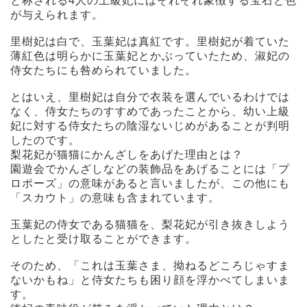
と称される4人の上級妃にはそれぞれ象徴する宝石と色
が与えられます。
里樹妃は白で、玉葉妃は真紅です。里樹妃が着ていた
薄紅色は明らかに玉葉妃とかぶっていたため、淑妃の
侍女たちにも咎められていました。
とはいえ、里樹妃は自分で衣装を選んでいるわけでは
なく、侍女たちのすすめであったことから、幼い上級
妃に対する侍女たちの陰湿ないじめがあることが判明
したのです。
梨花妃が猫猫にかんざしをあげた理由とは？
園遊会でかんざしなどの装飾品をあげることには「プ
ロポーズ」の意味があると言いましたが、この他にも
「スカウト」の意味も含まれています。
玉葉妃の侍女である猫猫を、梨花妃が引き抜きしよう
としたと受け取ることができます。
そのため、「これは玉葉さま、拗ねるどころじゃすま
ないかもね」と侍女たちも困り顔を浮かべてしまいま
す。