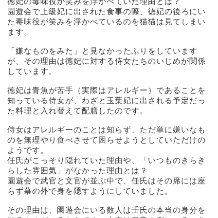
徳妃の毒味役が笑みを浮かべていた理由とは？
園遊会で上級妃に出された食事の際、徳妃の後ろにい
た毒味役が笑みを浮かべているのを猫猫は見てしまい
ます。
「嫌なものをみた」と見なかったふりをしています
が、その理由は徳妃に対する侍女たちのいじめが関係
しています。
徳妃は青魚が苦手（実際はアレルギー）であることを
知っている侍女が、わざと玉葉妃に出される予定だっ
た料理と入れ替えて配膳したのです。
侍女はアレルギーのことは知らず、ただ単に嫌いなも
のを無理やり食べさせて困らせようとしていただけの
ようです。
任氏がこっそり隠れていた理由や、「いつものきらき
らした雰囲気」がなかった理由とは？
園遊会で武官と文官が並ぶ中で、任氏はその席には座
らず幕の外で身を隠すようにしていました。
その理由は、園遊会にいる数人は壬氏の本当の身分を