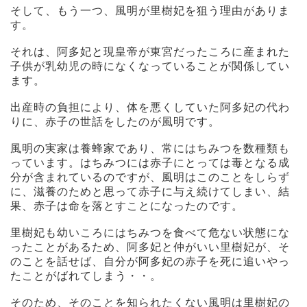
そして、もう一つ、風明が里樹妃を狙う理由がありま
す。
それは、阿多妃と現皇帝が東宮だったころに産まれた
子供が乳幼児の時になくなっていることが関係してい
ます。
出産時の負担により、体を悪くしていた阿多妃の代わ
りに、赤子の世話をしたのが風明です。
風明の実家は養蜂家であり、常にはちみつを数種類も
っています。はちみつには赤子にとっては毒となる成
分が含まれているのですが、風明はこのことをしらず
に、滋養のためと思って赤子に与え続けてしまい、結
果、赤子は命を落とすことになったのです。
里樹妃も幼いころにはちみつを食べて危ない状態にな
ったことがあるため、阿多妃と仲がいい里樹妃が、そ
のことを話せば、自分が阿多妃の赤子を死に追いやっ
たことがばれてしまう・・。
そのため、そのことを知られたくない風明は里樹妃の