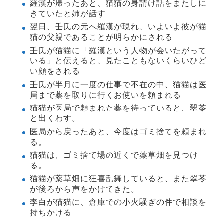
羅漢が帰ったあと、猫猫の身請け話をまたしに
きていたと姉が話す
翌日、壬氏の元へ羅漢が現れ、いよいよ彼が猫
猫の父親であることが明らかにされる
壬氏が猫猫に「羅漢という人物が会いたがって
いる」と伝えると、見たこともないくらいひど
い顔をされる
壬氏が半月に一度の仕事で不在の中、猫猫は医
局まで薬を取りに行くお使いを頼まれる
猫猫が医局で頼まれた薬を待っていると、翠苓
と出くわす。
医局から戻ったあと、今度はゴミ捨てを頼まれ
る。
猫猫は、ゴミ捨て場の近くで薬草畑を見つけ
る。
猫猫が薬草畑に狂喜乱舞していると、また翠苓
が後ろから声をかけてきた。
李白が猫猫に、倉庫での小火騒ぎの件で相談を
持ちかける